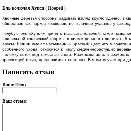
Ель колючая Хупси ( Hoopsii ).
Хвойные деревья способны радовать взгляд круглогодично, в с
общественных парков и скверов, но и личных участков у загор
Голубую ель «Хупси» принято называть колючей, такое название
правильной конической формы, в диаметре может достигать 5 м
ярусы.
Шишки имеют насыщенный красный цвет, что в сочетани
особенного ухода, относится к числу медленнорастущих деревь
поломку веток под тяжестью снега.
Размножение ели возможно 
красавицей-елью, предпочитают саженцы. В этом случае при до
Написать отзыв
Ваше Имя:
Ваш отзыв: