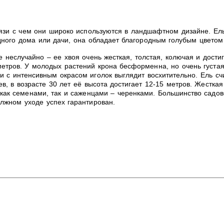
вязи с чем они широко используются в ландшафтном дизайне. Ел
одного дома или дачи, она обладает благородным голубым цвето
 неслучайно – ее хвоя очень жесткая, толстая, колючая и достиг
етров. У молодых растений крона бесформенна, но очень густая 
и с интенсивным окрасом иголок выглядит восхитительно.
Ель сч
ев, в возрасте 30 лет её высота достигает 12-15 метров. Жестк
как семенами, так и саженцами – черенками. Большинство садов
лжном уходе успех гарантирован.