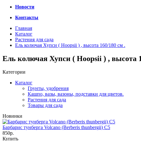
Новости
Контакты
Главная
Каталог
Растения для сада
Ель колючая Хупси ( Hoopsii ) , высота 160/180 см .
Ель колючая Хупси ( Hoopsii ) , высота 1
Категории
Каталог
Грунты, удобрения
Кашпо, вазы, вазоны, подставки для цветов.
Растения для сада
Товары для сада
Новинки
Барбарис тунберга Volcano (Berberis thunbergii) C5
850р.
Купить