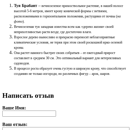
–
Туя Брабант
вечнозеленое прямоствольное растение, в нашей полосе
высотой 5-6 метров, имеет крону конической формы с ветвями,
расположенными в горизонтальном положении, растущими от почвы (
на
фото
).
Вечнозеленая туя западная известна всем как «дерево жизни» своей
неприхотливостью расти везде, где достаточно влаги.
Взрослое дерево выносливо и прекрасно переносит неблагоприятные
климатические условия, не теряя при этом своей роскошной ярко-зеленой
кроны.
Она растет намного быстрее своих собратьев – ее ежегодный прирост
составляет в среднем 30 см. Это оптимальный вариант для нетерпеливых
садоводов.
В процессе роста образует очень густую и широкую крону, что способствует
созданию не только изгороди, но различных фигур – арок, шаров.
Написать отзыв
Ваше Имя:
Ваш отзыв: